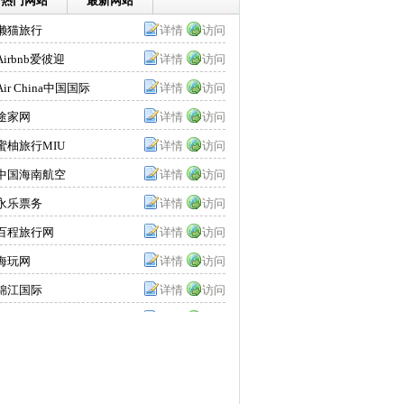
热门网站
最新网站
懒猫旅行
详情
访问
Airbnb爱彼迎
详情
访问
Air China中国国际
详情
访问
航空公司
途家网
详情
访问
蜜柚旅行MIU
详情
访问
TOUR
中国海南航空
详情
访问
Hainan Airlines
永乐票务
详情
访问
百程旅行网
详情
访问
海玩网
详情
访问
锦江国际
详情
访问
Airbnb爱彼迎
详情
访问
锦江国际
详情
访问
游啊游旅行网
详情
访问