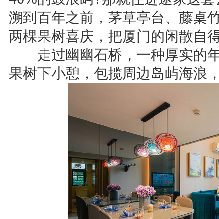
溯到百年之前，茅草亭台、藤桌
两棵果树喜庆，把厦门的闲散自
走过幽幽石桥，一种厚实的年代
果树下小憩，包揽周边岛屿海浪