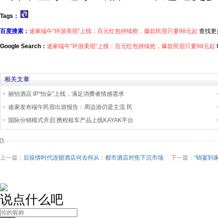
Tags：
百度搜索：
途家端午“环游美宿”上线：百元红包持续抢，爆款民宿只要98元起
查找更
Google Search：
途家端午“环游美宿”上线：百元红包持续抢，爆款民宿只要98元起
F
相关文章
丽怡酒店 IP“怡朵”上线，满足消费者情感需求
途家发布端午民宿出游报告：周边游仍是主流 民
国际分销模式开启:携程租车产品上线KAYAK平台
上一篇：
后疫情时代连锁酒店何去何从：都市酒店对焦下沉市场
下一篇：
“锦宴到
说点什么吧