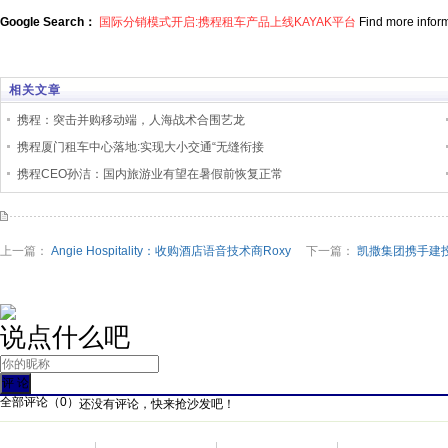
Google Search：
国际分销模式开启:携程租车产品上线KAYAK平台
Find more inform
相关文章
携程：突击并购移动端，人海战术合围艺龙
携程厦门租车中心落地:实现大小交通“无缝衔接
携程CEO孙洁：国内旅游业有望在暑假前恢复正常
上一篇：
Angie Hospitality：收购酒店语音技术商Roxy
下一篇：
凯撒集团携手建投
说点什么吧
全部评论（
0
）
还没有评论，快来抢沙发吧！