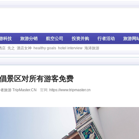
游科技
旅游分销
航空公司
投资并购
行者活动
旅游网
酒店
先之
酒店女神
healthy goals
hotel interview
海涛旅游
倡景区对所有游客免费
者旅游 TripMaster.CN
官网:
https://www.tripmaster.cn