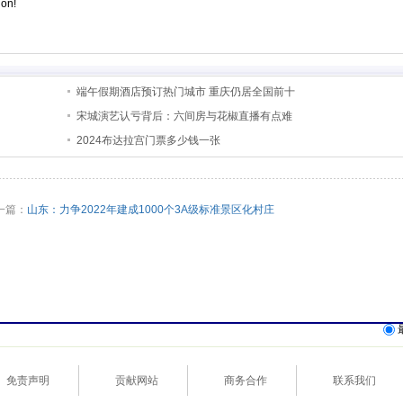
ion!
端午假期酒店预订热门城市 重庆仍居全国前十
宋城演艺认亏背后：六间房与花椒直播有点难
2024布达拉宫门票多少钱一张
篇：
山东：力争2022年建成1000个3A级标准景区化村庄
免责声明
贡献网站
商务合作
联系我们