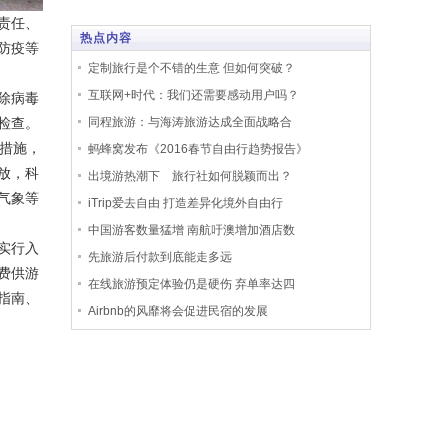
责任、
热点内容
防疫等
定制旅行是个不错的生意 但如何突破？
互联网+时代：我们还需要感动用户吗？
除病毒
同程旅游：与海涛旅游达成全面战略合
检查。
措施，
蚂蜂窝发布《2016春节自由行趋势报告》
放，科
出境游热潮下 旅行社如何脱颖而出？
气象等
iTrip爱去自由 打造差异化境外自由行
中国游客数量猛增 南航吁澳增加酒店数
实行入
先旅游后付款到底能走多远
费供游
在线旅游预定体验仍是硬伤 弃单率达四
指南、
Airbnb的风靡将会促进民宿的发展