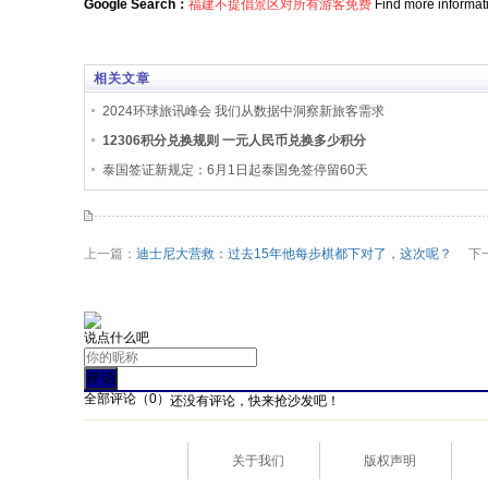
Google Search：
福建不提倡景区对所有游客免费
Find more informat
相关文章
2024环球旅讯峰会 我们从数据中洞察新旅客需求
12306积分兑换规则 一元人民币兑换多少积分
泰国签证新规定：6月1日起泰国免签停留60天
上一篇：
迪士尼大营救：过去15年他每步棋都下对了，这次呢？
下一
说点什么吧
全部评论（
0
）
还没有评论，快来抢沙发吧！
关于我们
版权声明