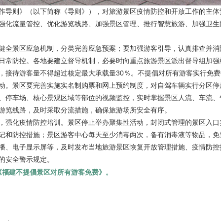
作导则》（以下简称《导则》），对旅游景区疫情防控和开放工作的主体
强化流量管控、优化游览线路、加强景区管理、推行智慧旅游、加强卫生
健全景区应急机制，分类完善应急预案；要加强游客引导，认真排查并消
日常防控。各地要建立督导机制，必要时向重点旅游景区派出督导组加强
，接待游客量不得超过核定最大承载量30％。不提倡对所有游客实行免费
动。景区要完善实施实名制购票和网上预约制度，对自驾车辆实行分区停
、停车场、核心景观区域等部位的视频监控，实时掌握景区人流、车流、
游览线路，及时采取分流措施，确保旅游场所安全有序。
，强化疫情防控培训。景区停止举办聚集性活动，封闭式管理的景区入口
记和防控措施；景区游客中心每天至少消毒两次，备有消毒液等物品，免
播、电子显示屏等，及时发布当地旅游景区恢复开放管理措施、疫情防控
中的安全警示规定。
《
福建不提倡景区对所有游客免费
》。