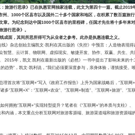
二：旅游行思录》已在执惠官网独家连载，此文为第四十一篇。
截止2019
地市州、1000个区县市以及国外二十多个国家和地区，在积累了数百篇旅
文章。为纪念到达中国1000个区县市的里程碑，任国才先生将十多年来
旅游行思录》。
连线成面，其间所思所得可为从业者之参考。此亦是执惠连载之义。
国《连线》杂志创始主编凯文·凯利在其出版的《失控》中预言：人造物表现得
众智慧、云计算、物联网、虚拟现实、敏捷开发、协作、双赢、共生、共
 2015年，凯文.凯利在最新出版的《必然》一书中提出了影响未来的十
的趋势”，凯文·凯利说，“我们必须要深度参与，亲身体验，谨慎接受。
克强总理首次将“互联网+”写入《政府工作报告》上升为国家战略后，“互联网+
“互联网+X”：“互联网+农业”、“互联网+制造”、“互联网+旅游”、“互
如何拥抱“互联网+”实现转型提升？笔者在《“互联网+”的本质与支柱》、
的概念和内涵，本文重点分析互联网对旅游客源端、旅游渠道端和旅游资源端