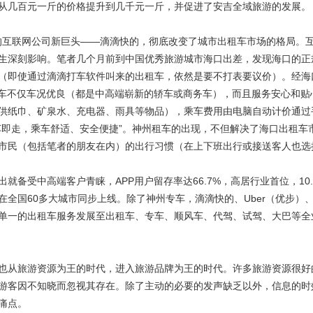
从几百元一斤的价格提升到几千元一斤，并促进了安吉全域旅游的发展。
元的互联网公司新巨头——滴滴快的，彻底改变了城市出租车市场的格局。
生深刻影响。笔者几个月前到中国优秀旅游城市海口出差，发现海口的正
（即使通过滴滴打车软件叫来的出租车，依然是要不打表要议价）。经海
专车不仅车况优良（都是中高端崭新的轿车或商务车），而且服务安心和贴
供纸巾、矿泉水、充电器、雨具等物品），乘车费用由电脑自动计价通过
车即走，乘车舒适、安全便捷”。神州租车的出现，不但解决了海口出租车
市民（包括笔者的朋友在内）的出行习惯（在上下班出行或接送客人也选
出就备受中高端客户青睐，APP用户留存率达66.7%，高居行业首位，10.
全国60多大城市同步上线。除了神州专车，滴滴快的、Uber（优步）
单一的出租车服务发展至出租车、专车、顺风车、代驾、试驾、大巴等全
也从旅游资源为王的时代，进入旅游品牌为王的时代。许多旅游资源很好
游客因不知晓而忽视其存在。除了主动的必要的发声缺乏以外，信息的时
痛点。