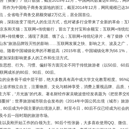
（摘要）》统计数据，截至2015年12月，中国网民数量达6.88亿，网
亿。而作为中国电子商务发源地的浙江，截至2014年12月，网民规模已达34
百分点，全省电子商务交易额突破2万亿元，居全国首位。
响，深刻改变了现代人的生活方式，也对诸多行业带来了全新的革命：互
了京东和天猫；互联网+传统银行，冒出了支付宝和余额宝；互联网+传统
联网+传统餐饮，涌现了美团、饿了么；互联网+传统纪录片，有了柴静《
客山东”旅游品牌毁灭性的影响……互联网发展之快、影响之大、波及之广
随着中国城镇化率的不断提高（2015年底，中国城镇化率为56.1%，7
更加深刻影响更多人的工作和生活方式。
思想、行为、习惯、偏好等方面完全不同于传统旅游者（以50后、60后
联网成长的80后、90后、00后。
业单位的业务骨干或中层干部，绝大多数具有高中或大学文化教育程度。95%
神上追求独立自主，注重物质、文化与精神享受，消费上重视品牌、品质、
主力军，“月光族”的代表。著名财经作家吴晓波曾经发表题为《把世界交给
后颠覆掉”；世界旅游城市联合会发布的《2014年中国公民出境（城市）旅
%，80后成为中国主要的出境游人群。时至今日，80后不仅已经成为社会
及今后一段时期的旅游市场。
究生以及刚开始工作的白领为主。90后个性张扬，大多喜欢使用QQ、微信