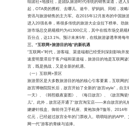
组团社+地接社，是团队旅游时代传统的销售渠道，进入
起，OTA类的携程、去哪儿、途牛、驴妈妈、同程，攻
资讯与旅游销售的主力军。在2015年12月发布的中国
进入20强名单，将很多传统的旅游大企业拉下榜单。劲旅咨询
游市场总交易规模约为41300亿元，其中在线市场交易规模约
百分点，达13.1%。预计未来5年，在线旅游渗透率将每
三、“互联网+旅游目的地”的新机遇
“互联网+”时代，游客端、渠道端都已经受到深刻影响并
速度明显滞后于客户端和渠道端，旅游目的地是互联网渗
言，既是挑战，又是全新的机遇。
（一）互联网+景区
旅游景区是大多数旅游目的地的核心引客要素，互联网的
故宫博物院院长后，故宫开始了全新的“故宫style”，自
一天》、《韩熙载夜宴图》、《每日故宫》、《故宫陶瓷
儿”。此外，故宫还开通了“故宫淘宝店——来自故宫的礼
嬷嬷针线盒、御前侍卫手机座、黄袍加身T恤等。2014年
亿元，已经超过故宫全年的门票收入。萌萌哒的的APP
网一代”游客的青睐与追捧。