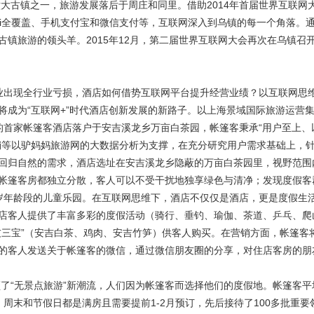
六大古镇之一，旅游发展落后于周庄和同里。借助2014年首届世界互联网
Fi全覆盖、手机支付宝和微信支付等，互联网深入到乌镇的每一个角落。
镇旅游的领头羊。2015年12月，第二届世界互联网大会再次在乌镇召
店行业出现全行业亏损，酒店如何借势互联网平台提升经营业绩？以互联网思
将成为“互联网+”时代酒店创新发展的新路子。以上海景域国际旅游运营
开业的首家帐篷客酒店落户于安吉溪龙乡万亩白茶园，帐篷客秉承“用户至上、
销等以驴妈妈旅游网的大数据分析为支撑，在充分研究用户需求基础上，
回归自然的需求，酒店选址在安吉溪龙乡隐蔽的万亩白茶园里，视野范围
帐篷客房都独立分散，客人可以不受干扰地独享绿色与清净；发现度假客
10岁年龄段的儿童乐园。在互联网思维下，酒店不仅仅是酒店，更是度假生
店客人提供了丰富多彩的度假活动（骑行、垂钓、瑜伽、茶道、乒乓、爬
友三宝”（安吉白茶、鸡肉、安吉竹笋）供客人购买。在营销方面，帐篷客
的客人发送关于帐篷客的微信，通过微信朋友圈的分享，对住店客房的朋
领了“无景点旅游”新潮流，人们因为帐篷客而选择他们的度假地。帐篷客平
%，周末和节假日都是满房且需要提前1-2月预订，先后接待了100多批重要