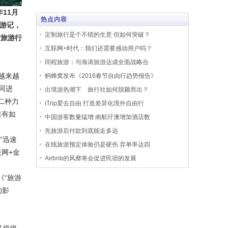
年11月
热点内容
行游记，
定制旅行是个不错的生意 但如何突破？
对旅游行
互联网+时代：我们还需要感动用户吗？
同程旅游：与海涛旅游达成全面战略合
越来越
蚂蜂窝发布《2016春节自由行趋势报告》
同进
出境游热潮下 旅行社如何脱颖而出？
二种力
iTrip爱去自由 打造差异化境外自由行
唯有如
中国游客数量猛增 南航吁澳增加酒店数
先旅游后付款到底能走多远
”迅速
在线旅游预定体验仍是硬伤 弃单率达四
联网+金
Airbnb的风靡将会促进民宿的发展
《“旅游
的影