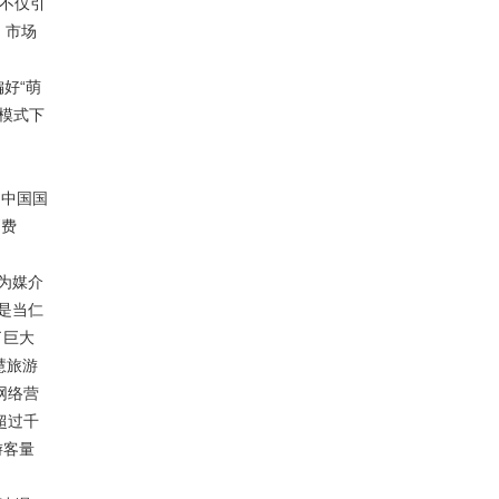
不仅引
、市场
好“萌
庭模式下
，中国国
消费
为媒介
是当仁
了巨大
慧旅游
网络营
超过千
游客量