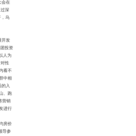
大会在
通过深
开，乌
维开发
集团投资
以人为
针对性
内看不
群中相
活的入
山、跑
将营销
友进行
均房价
领导参