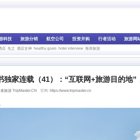
游科技
旅游分销
航空公司
投资并购
行者活动
旅游网
酒店
先之
酒店女神
healthy goals
hotel interview
海涛旅游
独家连载（41）：“互联网+旅游目的地”
者旅游 TripMaster.CN
官网:
https://www.tripmaster.cn
局与新变化
。