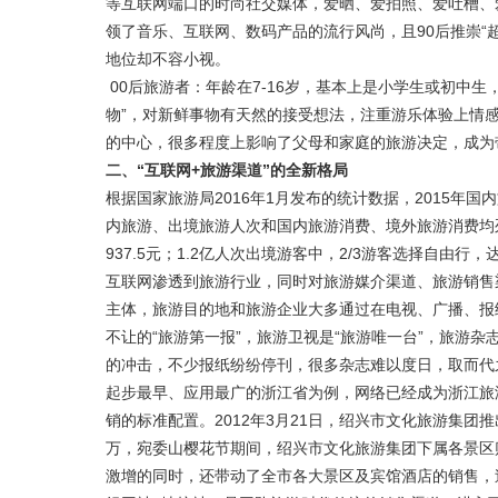
等互联网端口的时尚社交媒体，爱晒、爱拍照、爱吐槽、
领了音乐、互联网、数码产品的流行风尚，且90后推崇“
地位却不容小视。
00后旅游者：年龄在7-16岁，基本上是小学生或初中
物”，对新鲜事物有天然的接受想法，注重游乐体验上情感的
的中心，很多程度上影响了父母和家庭的旅游决定，成为
二、“互联网+旅游渠道”的全新格局
根据国家旅游局2016年1月发布的统计数据，2015年国
内旅游、出境旅游人次和国内旅游消费、境外旅游消费均
937.5元；1.2亿人次出境游客中，2/3游客选择自由行，达
互联网渗透到旅游行业，同时对旅游媒介渠道、旅游销售
主体，旅游目的地和旅游企业大多通过在电视、广播、报
不让的“旅游第一报”，旅游卫视是“旅游唯一台”，旅游
的冲击，不少报纸纷纷停刊，很多杂志难以度日，取而代
起步最早、应用最广的浙江省为例，网络已经成为浙江旅
销的标准配置。2012年3月21日，绍兴市文化旅游集团
万，宛委山樱花节期间，绍兴市文化旅游集团下属各景区购票
激增的同时，还带动了全市各大景区及宾馆酒店的销售，