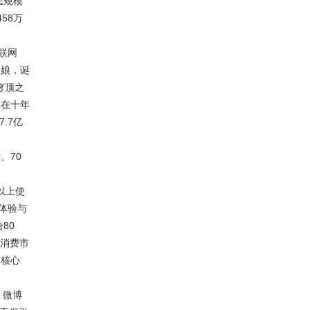
民规模
58万
联网
红娘，诞
穹顶之
，在十年
.7亿
、70
以上使
体验与
80
游消费市
的核心
、微博