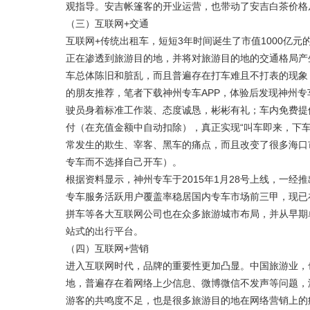
观指导。安吉帐篷客的开业运营，也带动了安吉白茶价格
（三）互联网+交通
互联网+传统出租车，短短3年时间诞生了市值1000亿
正在渗透到旅游目的地，并将对旅游目的地的交通格局产
车总体陈旧和脏乱，而且普遍存在打车难且不打表的现象
的朋友推荐，笔者下载神州专车APP，体验后发现神州
驶员身着标准工作装、态度诚恳，彬彬有礼；车内免费提
付（在充值金额中自动扣除），真正实现“叫车即来，下
常发生的欺生、宰客、黑车的痛点，而且改变了很多海口
专车而不选择自己开车）。
根据资料显示，神州专车于2015年1月28号上线，一经推
专车服务活跃用户覆盖率稳居国内专车市场前三甲，现已在
拼车等各大互联网公司也在众多旅游城市布局，并从早期
站式的出行平台。
（四）互联网+营销
进入互联网时代，品牌的重要性更加凸显。中国旅游业，
地，普遍存在着网络上少信息、微博微信不发声等问题，
游客的共鸣度不足，也是很多旅游目的地在网络营销上的