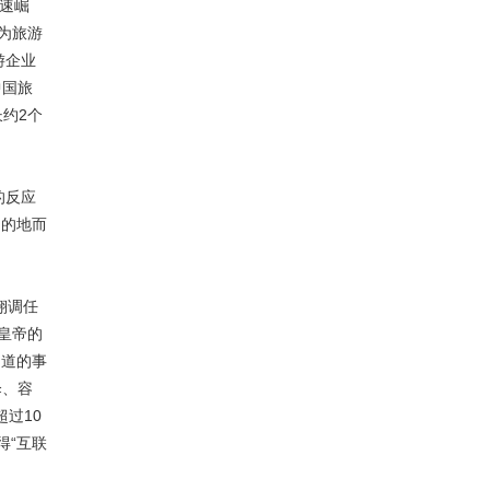
速崛
为旅游
游企业
中国旅
长约2个
的反应
目的地而
翔调任
《皇帝的
知道的事
伞、容
过10
得“互联