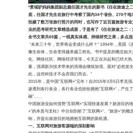
*景域驴妈妈集团副总裁任国才先生的新书《任在旅途之
底，任国才先生在旅行中考察了国内34个省份、270个
拍摄了数万张旅行照片的同时，也写作了近百篇旅游专业
业的思考研究文章精选成册，于是有了《任在旅途之二：
全书文章共69篇，一线真实体感、持续研究之果，多点
“未来三十年，世界将会变成什么样？” 1994年，美
像生命体，生命变得越来越工程化。书中提及的概念如大
化、网络社区、网络经济等等，今天正在兴起和已经大热。
量，强调新兴技术带来的浪潮会继续加强。面对“必然发生
此，这些科技才不会弃我们而去。”
2015年，是中国“互联网+”元年！自2015年3月5日李
渗透到各行各业，各行各业也纷纷拥抱“互联网+”，产生了诸多
融”……
中国旅游业如何借势“互联网+”实现快速发展？旅游目的地
+”的本质与支柱》中分别剖析了“互联网+”、“旅游+”
响，并提出旅游目的地拥抱互联网的新机遇。
一、互联网对旅游客源端的深刻影响