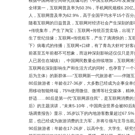
根据中国网络空间研究院编写的《中国互联网20年发展报告
全球第一，互联网普及率为50.3%，手机网民规模6.20
人，互联网普及率为62.9%，高于全国平均水平15个
随着互联网的日益普及，互联网对经济社会产生深刻的影
+传统集市，产生了淘宝；互联网+传统百货卖场，出现
生了世纪佳缘；互联网+传统租车，产生了滴滴快的；互
下》病毒式的传播；互联网+口碑，有了青岛大虾对“好
前甚至五年前都不可想象，而这种深刻影响还仅仅只是开始。
人已居住在城镇），中国网民数量会持续增加，互联网将
互联网在深刻影响生产和生活方式的同时，也孕育了一个在
后为主体）的新群体----“互联网新一代旅游者”——伴随互
80后旅游者：年龄在27-36岁，大多数已经成为企事
用移动智能终端，75%使用微信、微博等社交媒体，精
舒适……80后是第一代“互联网原住民”，是互联网消费的
后》的主题演讲，“未来5-10年，中国商业世界会被80
场调查报告》显示，35岁以下的内地游客数量超过67.5
层，也已经成为旅游消费的主力军，并将引领与主导当前
90后旅游者：年龄在17-26岁，以高中生、大学生、研