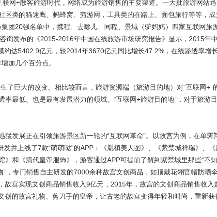
互联网+散客旅游时代，网络成为旅游销售的主要渠道。一大批旅游网站迅
略社区类的猫途鹰、蚂蜂窝、穷游网，工具类的在路上、面包旅行等等，成
旅游集团20强名单中，携程、去哪儿、同程、景域（驴妈妈）四家互联网旅
发布的《2015-2016年中国在线旅游市场研究报告》显示，2015年
达5402.9亿元，较2014年3670亿元同比增长47.2%，在线渗透率增
年增加几个百分点。
发生了巨大的改变。相比较而言，旅游资源端（旅游目的地）对“互联网+”
透率最低、也是最有发展潜力的领域。“互联网+旅游目的地”，对于旅游
迅猛发展正在引领旅游景区新一轮的“互联网革命”。以故宫为例，在单霁
主研发并上线了7款“萌萌哒”的APP：《胤禛美人图》、《紫禁城祥瑞》、
馆》和《清代皇帝服饰》，游客通过APP可提前了解到紫禁城里那些“不
物”，专门销售自主研发的7000余种故宫文创商品，如顶戴花翎官帽防晒
，故宫实现文创商品销售收入9亿元，2015年，故宫的文创商品销售收入超
、文创的故宫礼物、剪刀手的皇帝，让古老的故宫变得年轻和时尚，重新获