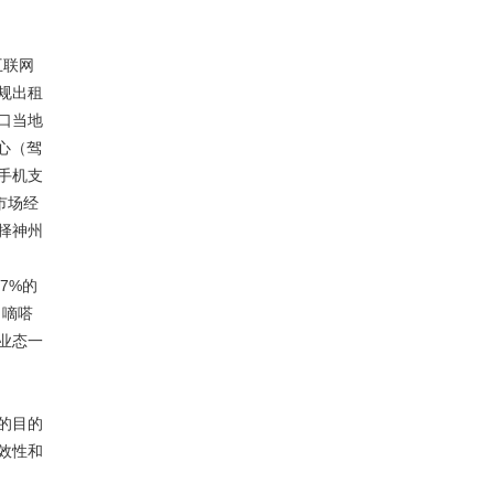
互联网
规出租
口当地
心（驾
手机支
市场经
择神州
7%的
、嘀嗒
业态一
的目的
效性和