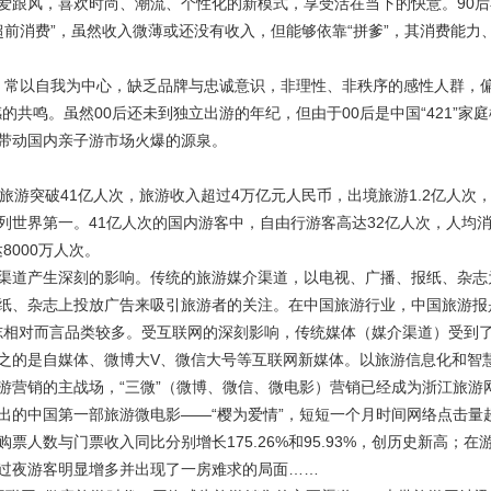
爱跟风，喜欢时尚、潮流、个性化的新模式，享受活在当下的快意。90后
超前消费”，虽然收入微薄或还没有收入，但能够依靠“拼爹”，其消费能力
生，常以自我为中心，缺乏品牌与忠诚意识，非理性、非秩序的感性人群，偏
共鸣。虽然00后还未到独立出游的年纪，但由于00后是中国“421”家
带动国内亲子游市场火爆的源泉。
内旅游突破41亿人次，旅游收入超过4万亿元人民币，出境旅游1.2亿人次
列世界第一。41亿人次的国内游客中，自由行游客高达32亿人次，人均
8000万人次。
渠道产生深刻的影响。传统的旅游媒介渠道，以电视、广播、报纸、杂志
纸、杂志上投放广告来吸引旅游者的关注。在中国旅游行业，中国旅游报
杂志相对而言品类较多。受互联网的深刻影响，传统媒体（媒介渠道）受到
之的是自媒体、微博大V、微信大号等互联网新媒体。以旅游信息化和智
游营销的主战场，“三微”（微博、微信、微电影）营销已经成为浙江旅游
推出的中国第一部旅游微电影——“樱为爱情”，短短一个月时间网络点击量
人数与门票收入同比分别增长175.26%和95.93%，创历史新高；在
过夜游客明显增多并出现了一房难求的局面……