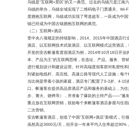
乌镇是“互联网+景区”的又一典范。过去的乌镇只是江南
乌镇的举办，乌镇全域实现了二维码电子门票通关、Wi-
度拥抱互联网，乌镇成功实现了弯道超车，一跃成为中国古
镇已经成为中国古镇拥抱互联网的典范。
（二）互联网+酒店
受中央八项规定的持续影响，2014、2015年中国酒
酒店、以互联网技术武装酒店、以互联网模式运营酒店，
开发的安吉帐篷客度假酒店为例，2014年10月18日
本、产品为王”的互联网思维，在选址、产品、服务、营
进行规划设计和建设运营。针对高端度假客群对私密性和
到诸如电线杆、高压线、高速公路等现代人工设施；每个
当比例是带着小孩的家庭，酒店专门配置了0-3岁、4-
口。帐篷客在提供高品质酒店产品和服务的基础上，为住
步、篝火、烧烤等），并准备了爆款的土特产品——“篷
重点放在互联网营销，鼓励每个来帐篷客酒店参观与住宿
二次营销。
安吉帐篷客酒店，创造了中国“互联网+酒店”新模式，引
虽然高达3000元/天，但开业一年来平均入住率超过90