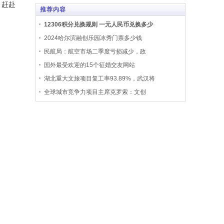
，赶赴
推荐内容
12306积分兑换规则 一元人民币兑换多少
2024哈尔滨融创乐园冰秀门票多少钱
民航局：航空市场二季度亏损减少，政
国外最受欢迎的15个征婚交友网站
湖北重大文旅项目复工率93.89%，武汉将
全球城市竞争力项目主席克罗索：文创