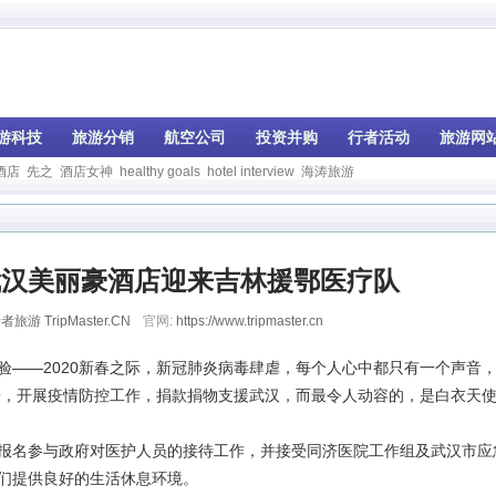
游科技
旅游分销
航空公司
投资并购
行者活动
旅游网
酒店
先之
酒店女神
healthy goals
hotel interview
海涛旅游
 武汉美丽豪酒店迎来吉林援鄂医疗队
者旅游 TripMaster.CN
官网:
https://www.tripmaster.cn
—2020新春之际，新冠肺炎病毒肆虐，每个人心中都只有一个声音
来，开展疫情防控工作，捐款捐物支援武汉，而最令人动容的，是白衣天
名参与政府对医护人员的接待工作，并接受同济医院工作组及武汉市应
们提供良好的生活休息环境。