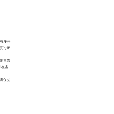
有序开
度的亲
消毒液
并在当
细心提