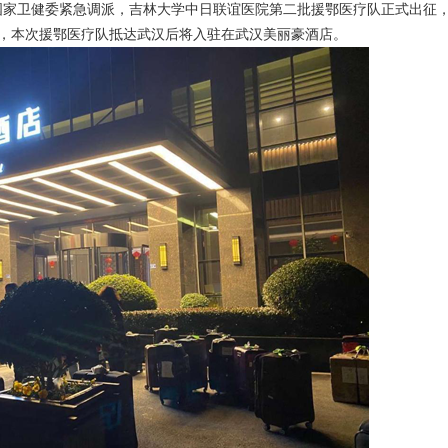
国家卫健委紧急调派，吉林大学中日联谊医院第二批援鄂医疗队正式出征
，本次援鄂医疗队抵达武汉后将入驻在武汉美丽豪酒店。