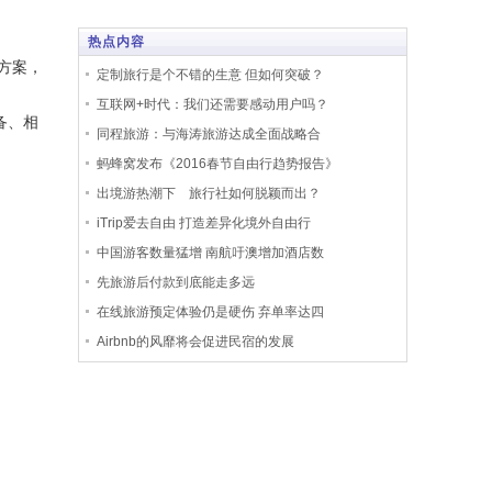
热点内容
方案，
定制旅行是个不错的生意 但如何突破？
互联网+时代：我们还需要感动用户吗？
备、相
同程旅游：与海涛旅游达成全面战略合
蚂蜂窝发布《2016春节自由行趋势报告》
出境游热潮下 旅行社如何脱颖而出？
iTrip爱去自由 打造差异化境外自由行
中国游客数量猛增 南航吁澳增加酒店数
先旅游后付款到底能走多远
在线旅游预定体验仍是硬伤 弃单率达四
Airbnb的风靡将会促进民宿的发展