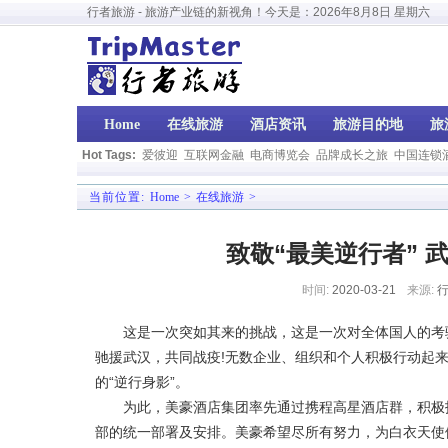
行者旅游 - 旅游产业链的新视角！今天是：
2026年8月8日 星期六
Home
在线旅游
酒店资讯
旅游目的地
旅
Hot Tags:
爱彼迎
互联网金融
电商博览会
品牌成长之旅
中国连锁
当前位置:
Home
>
在线旅游
>
致敬“最美逆行者”
时间:
2020-03-21
来源:
行
这是一次突如其来的挑战，这是一次对全体国人的考验—
驰援武汉，共同战疫!无数企业、组织和个人积极行动起
的“逆行身影”。
为此，美豪酒店集团率先通过携程高星酒店群，积极报
部的统一部署及安排。美豪希望尽所有努力，为白衣天使