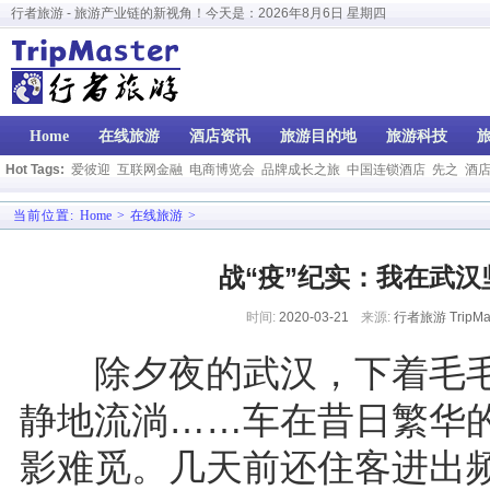
行者旅游 - 旅游产业链的新视角！今天是：
2026年8月6日 星期四
Home
在线旅游
酒店资讯
旅游目的地
旅游科技
Hot Tags:
爱彼迎
互联网金融
电商博览会
品牌成长之旅
中国连锁酒店
先之
酒
当前位置:
Home
>
在线旅游
>
战“疫”纪实：我在武
时间:
2020-03-21
来源:
行者旅游 TripMas
除夕夜的武汉，下着毛毛
静地流淌……车在昔日繁华
影难觅。几天前还住客进出