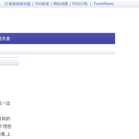
行者旅游移动版
|
TAG标签
|
网站地图
|
RSS订阅
|
TravelNews
站大全
说一边
目前的
个理想
看,上