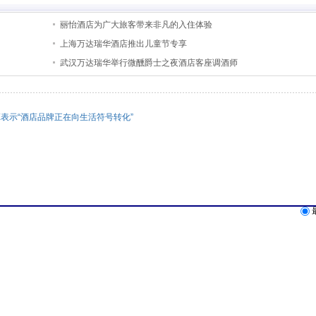
丽怡酒店为广大旅客带来非凡的入住体验
上海万达瑞华酒店推出儿童节专享
武汉万达瑞华举行微醺爵士之夜酒店客座调酒师
X表示“酒店品牌正在向生活符号转化”