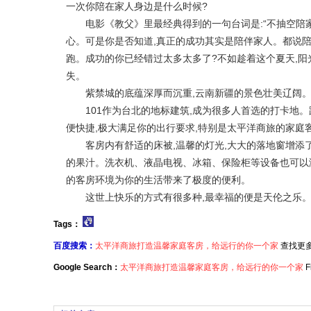
一次你陪在家人身边是什么时候?
电影《教父》里最经典得到的一句台词是:“不抽空陪家人
心。可是你是否知道,真正的成功其实是陪伴家人。都说陪
跑。成功的你已经错过太多太多了?不如趁着这个夏天,阳
失。
紫禁城的底蕴深厚而沉重,云南新疆的景色壮美辽阔。一
101作为台北的地标建筑,成为很多人首选的打卡地。距
便快捷,极大满足你的出行要求,特别是太平洋商旅的家庭客
客房内有舒适的床被,温馨的灯光,大大的落地窗增添了
的果汁。洗衣机、液晶电视、冰箱、保险柜等设备也可以
的客房环境为你的生活带来了极度的便利。
这世上快乐的方式有很多种,最幸福的便是天伦之乐。
Tags：
百度搜索：
太平洋商旅打造温馨家庭客房，给远行的你一个家
查找更
Google Search：
太平洋商旅打造温馨家庭客房，给远行的你一个家
F