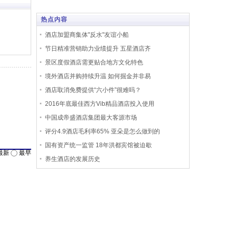
热点内容
酒店加盟商集体"反水"友谊小船
节日精准营销助力业绩提升 五星酒店齐
景区度假酒店需更贴合地方文化特色
境外酒店并购持续升温 如何掘金并非易
酒店取消免费提供“六小件”很难吗？
2016年底最佳西方Vib精品酒店投入使用
中国成帝盛酒店集团最大客源市场
评分4.9酒店毛利率65% 亚朵是怎么做到的
国有资产统一监管 18年洪都宾馆被迫歇
最新
最早
养生酒店的发展历史