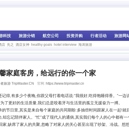
游科技
旅游分销
航空公司
投资并购
行者活动
旅游网
酒店
先之
酒店女神
healthy goals
hotel interview
海涛旅游
馨家庭客房，给远行的你一个家
者旅游 TripMaster.CN
官网:
https://www.tripmaster.cn
得,有多少个夜晚,你跟父母打着电话说:“我很好,吃得饱睡得香。”一边
是为了更好的生活质量,我们总是咬着牙与生活里的孤立无援奋力一搏。
单的节日里,其实是来自每个家庭的共同期盼:多抽些时间跟家人在一起!就
功,却忘记陪伴家人。“忙”成了现代人的通病,其实我们每个人的心中都有一
回家,缺席了家人的共聚,忽略了对家人的关心甚至出现了吵架、冷战。想想