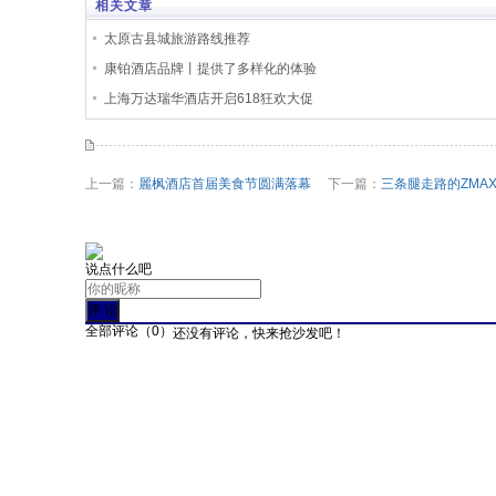
相关文章
太原古县城旅游路线推荐
康铂酒店品牌丨提供了多样化的体验
上海万达瑞华酒店开启618狂欢大促
上一篇：
麗枫酒店首届美食节圆满落幕
下一篇：
三条腿走路的ZMA
说点什么吧
全部评论（
0
）
还没有评论，快来抢沙发吧！