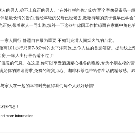
的男人,称不上真正的男人。”在外打拼的你,”成功”两个字像是毒品一
伴是最长情的告白,曾经年轻的父母已经老去,嗷嗷待哺的孩子也早已学会
光正好,带着家人一同出游,填补一下这些年你因工作忙碌而在家庭中角色
家人同行,舒适自在最为重要,不如到充满人间烟火气的台北。
离101步行只需7-8分钟的太平洋商旅,是你入住的首选酒店。提前线上
房,一家人出行最合适不过了!
温暖的气息。在这里,你可以享受酒店精心准备的晚餐,专为小朋友榨的营
满足你的旅途需求,免费的迎宾点心、咖啡和茶包带给你生活的精致感。
与家人在一起的幸福时光值得我们每个人好好珍惜!
多相关信息！
ind more information!