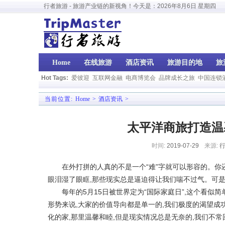
行者旅游 - 旅游产业链的新视角！今天是：
2026年8月6日 星期四
Home
在线旅游
酒店资讯
旅游目的地
旅
Hot Tags:
爱彼迎
互联网金融
电商博览会
品牌成长之旅
中国连锁
当前位置:
Home
>
酒店资讯
>
太平洋商旅打造温
时间:
2019-07-29
来源:
行
在外打拼的人真的不是一个“难”字就可以形容的。你还记
眼泪湿了眼眶,那些现实总是逼迫得让我们喘不过气。可
每年的5月15日被世界定为“国际家庭日”,这个看似简
形势来说,大家的价值导向都是单一的,我们极度的渴望成
化的家,那里温馨和睦,但是现实情况总是无奈的,我们不常