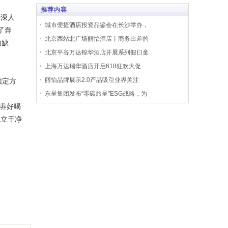
推荐内容
般深人
城市便捷酒店投资品鉴会在长沙举办，
了奔
北京西站北广场丽怡酒店丨商务出差的
的缺
北京平谷万达锦华酒店开展系列假日童
上海万达瑞华酒店开启618狂欢大促
丽怡品牌展示2.0产品吸引业界关注
预定方
东呈集团发布“零碳旅呈”ESG战略，为
养好喝
独立干净