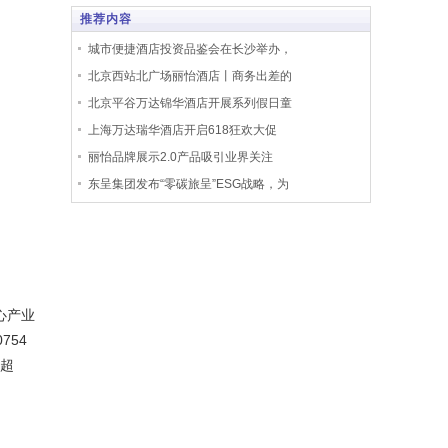
推荐内容
城市便捷酒店投资品鉴会在长沙举办，
北京西站北广场丽怡酒店丨商务出差的
北京平谷万达锦华酒店开展系列假日童
上海万达瑞华酒店开启618狂欢大促
丽怡品牌展示2.0产品吸引业界关注
东呈集团发布“零碳旅呈”ESG战略，为
心产业
754
已超