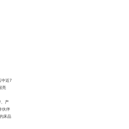
店中近7
据亮
牌、产
作伙伴
的床品