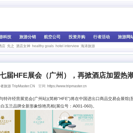
游科技
旅游分销
航空公司
投资并购
行者活动
旅游网
酒店
先之
酒店女神
healthy goals
hotel interview
海涛旅游
七届HFE展会（广州），再掀酒店加盟热
者旅游 TripMaster.CN
官网:
https://www.tripmaster.cn
与特许经营展览会(广州站)(简称“HFE”)将在中国进出口商品交易会展馆(
兰品牌全新形象惊艳亮相(展位号：A001-060)。