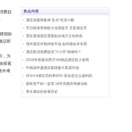
热点内容
消费趋
。
酒店加盟商集体"反水"友谊小船
节日精准营销助力业绩提升 五星酒店齐
牌国际
景区度假酒店需更贴合地方文化特色
酒店即
境外酒店并购持续升温 如何掘金并非易
酒店取消免费提供“六小件”很难吗？
交织，为
2016年底最佳西方Vib精品酒店投入使用
旅探索
中国成帝盛酒店集团最大客源市场
路外滩
评分4.9酒店毛利率65% 亚朵是怎么做到的
国有资产统一监管 18年洪都宾馆被迫歇
养生酒店的发展历史