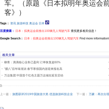
车。（原题《日本拟明年奥运会前
客》）
Tags：
资讯
旅游科技
奥运会
日本
百度搜索：
日本：拟奥运会前推出100辆无人驾驶汽车
查找更多相关信息！
Google Search：
日本：拟奥运会前推出100辆无人驾驶汽车
Find more information
相关文章
柳青：滴滴核心业务已盈利 订单恢复超60%
“腊八”后年味渐浓:春节寒假国内游迎来报名高
万达集团:中国首个红色主题万达城在延安启动
上一篇：
旅图获评2019中国旅游大奖·优选旅游科技企业
下一篇：
万豪：再次出现